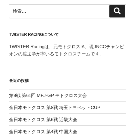
第
検
検
61
索
索:
回
MFJ-
TWISTER RACINGについて
GP
モ
TWISTER Racingは、元モトクロスIA、現JNCCチャンピ
ト
オンの渡辺学が率いるモトクロスチームです。
ク
ロ
ス
大
最近の投稿
会”
の
第9戦 第61回 MFJ-GP モトクロス大会
全日本モトクロス 第8戦 埼玉トヨペットCUP
全日本モトクロス 第6戦 近畿大会
全日本モトクロス 第4戦 中国大会