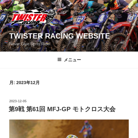
コ
ン
テ
ン
ツ
TWISTER RACING WEBSITE
へ
Never Give Up to Ride!
ス
キ
メニュー
ッ
プ
月:
2023年12月
投
2023-12-05
稿
第9戦 第61回 MFJ-GP モトクロス大会
日: