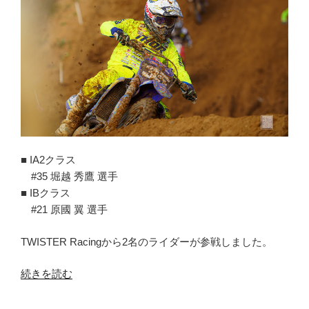
■ IA2クラス
#35 堀越 秀鷹 選手
■ IBクラス
#21 原國 翼 選手
TWISTER Racingから2名のライダーが参戦しました。
“第
続きを読む
9
戦