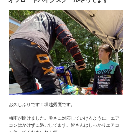
オフロードバイクスクールやってます
日:
け
て”
の
お久しぶりです！堀越秀鷹です。
梅雨が開けました。暑さに対応していけるように、エア
コンはかけずに過ごしてます。皆さんはしっかりエアコ