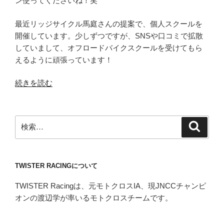
ン使ってくださいね！笑
最近リッジサイクル馬庭さんの提案で、個人スクールを
開催しています。少しずつですが、SNSや口コミで拡散
していまして、オフロードバイクスクールを受けてもら
えるように頑張っています！
“オ
続きを読む
フ
ロ
ー
検
検
ド
索
索:
バ
イ
TWISTER RACINGについて
ク
ス
TWISTER Racingは、元モトクロスIA、現JNCCチャンピ
ク
オンの渡辺学が率いるモトクロスチームです。
ー
ル