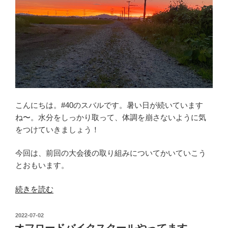
こんにちは。#40のスバルです。暑い日が続いています
ね〜。水分をしっかり取って、体調を崩さないように気
をつけていきましょう！
今回は、前回の大会後の取り組みについてかいていこう
とおもいます。
“次
続きを読む
戦
に
投
2022-07-02
向
稿