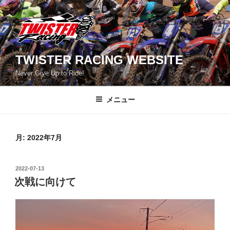
コ
ン
テ
ン
ツ
TWISTER RACING WEBSITE
へ
Never Give Up to Ride!
ス
キ
メニュー
ッ
プ
月:
2022年7月
投
2022-07-13
稿
次戦に向けて
日: